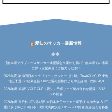
愛知のサッカー最新情報
【熊本県クラブユースサッカー連盟緊急支援のお願い】熊本県での地震
に伴う支援募金にご協力ください
2026年度 第10回日本クラブユースサッカー（U-18）TownClubCUP 東海
地区予選 8/1結果更新！8/2は雷の影響により中止延期 次回8/8,9
2026年度 第4回 VOLT CUP（愛知）予選リーグ組み合わせ掲載！8/12～
8/15開催
2026年度 皇后杯 JFA 第48回 全日本女子サッカー選手権 東海大会 8/1三
重代表はルビナ四日市！4県代表掲決定！9/5～9/13開催 組み合わせ募集