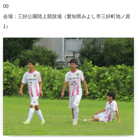
00
会場：三好公園陸上競技場（愛知県みよし市三好町池ノ原
1）