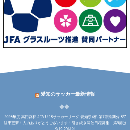
愛知のサッカー最新情報
2026年度 高円宮杯 JFA U-18サッカーリーグ 愛知県4部 第7節延期分 8/7
結果更新！入力ありがとうございます！引き続き開催日程募集 第9節は
9/19,20開催