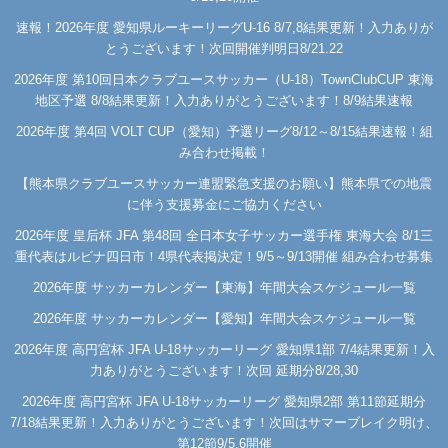
速報！2026年度 愛知県ルーキーリーグU-16 8/7,8結果更新！入力ありが
とうございます！次回開催判明日8/21.22
2026年度 第10回日本クラブユースサッカー（U-18）TownClubCUP 東海
地区予選 8/8結果更新！入力ありがとうございます！8/9結果速報
2026年度 第4回 VOLT CUP（愛知）予選リーグ8/12～8/15結果速報！組
み合わせ掲載！
【熊本県クラブユースサッカー連盟緊急支援のお願い】熊本県での地震
に伴う支援募金にご協力ください
2026年度 皇后杯 JFA 第48回 全日本女子サッカー選手権 東海大会 8/1三
重代表はルビナ四日市！4県代表掲決定！9/5～9/13開催 組み合わせ募集
2026年度 サッカーカレンダー【東海】年間大会スケジュール一覧
2026年度 サッカーカレンダー【愛知】年間大会スケジュール一覧
2026年度 高円宮杯 JFA U-18サッカーリーグ 愛知県1部 7/4結果更新！入
力ありがとうございます！次回 延期分8/28,30
2026年度 高円宮杯 JFA U-18サッカーリーグ 愛知県2部 第11節延期分
7/18結果更新！入力ありがとうございます！次回はサマーブレイク明け、
第12節9/5,6開催