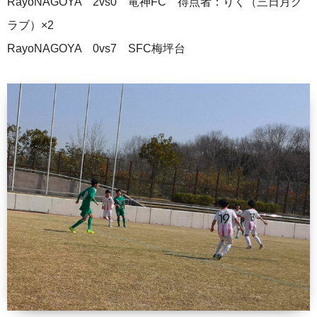
RayoNAGOYA 2vs0 竜神FC 得点者：りく（三日月ク
ラブ）×2
RayoNAGOYA 0vs7 SFC梅坪台