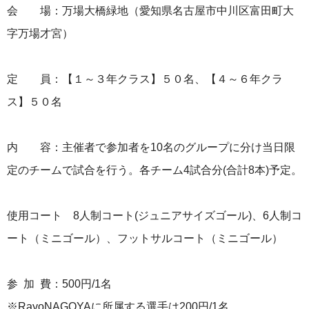
会 場：万場大橋緑地（愛知県名古屋市中川区富田町大
字万場才宮）
定 員：【１～３年クラス】５０名、【４～６年クラ
ス】５０名
内 容：主催者で参加者を10名のグループに分け当日限
定のチームで試合を行う。各チーム4試合分(合計8本)予定。
使用コート 8人制コート(ジュニアサイズゴール)、6人制コ
ート（ミニゴール）、フットサルコート（ミニゴール）
参 加 費：500円/1名
※RayoNAGOYAに所属する選手は200円/1名