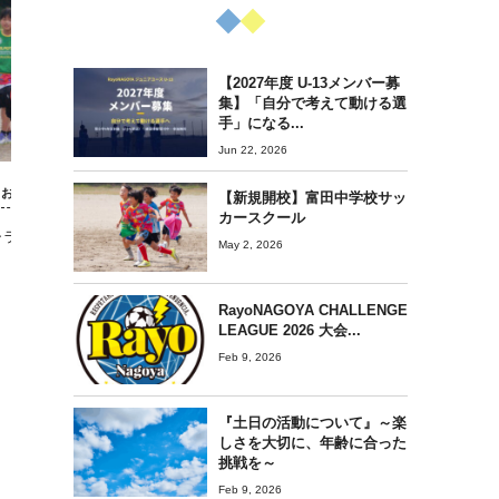
【2027年度 U-13メンバー募
集】「自分で考えて動ける選
手」になる...
Jun 22, 2026
お知らせ
お知らせ
【新規開校】富田中学校サッ
カースクール
ャラリー】ジュニア
練習が始まる、その前の20分に ——
May 2, 2026
子どもは、勝手に育っていく
RayoNAGOYA CHALLENGE
LEAGUE 2026 大会...
Feb 9, 2026
『土日の活動について』～楽
しさを大切に、年齢に合った
挑戦を～
Feb 9, 2026