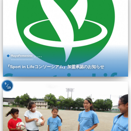
, …
RayoFemenino
『Sport in Lifeコンソーシアム』加盟承認のお知らせ
9
19