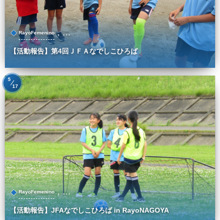
, …
RayoFemenino
【活動報告】第4回ＪＦＡなでしこひろば
5
17
, …
RayoFemenino
【活動報告】JFAなでしこひろば in RayoNAGOYA