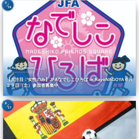
5
16
, …
RayoFemenino
【大注目：女性のみ】JFAなでしこひろば in RayoNAGOYA６月
２９日（土）参加者募集中
8
17