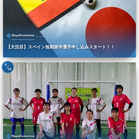
, …
RayoFemenino
【大注目】スペイン短期留学選手申し込みスタート！！
5
15
, …
RayoFemenino