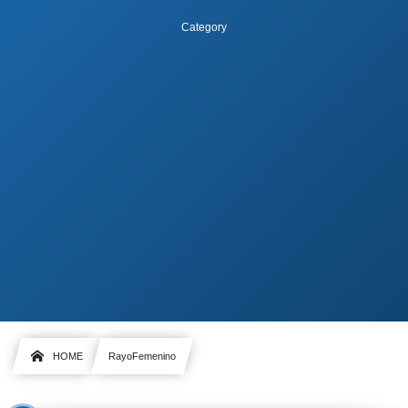
Category
HOME
RayoFemenino