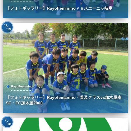
【フォトギャラリー】RayoFemininoｖｓスエーニャ岐阜
11
13
, …
RayoFemenino
【フォトギャラリー】Rayofemanino・普及クラスvs加木屋南
SC・FC加木屋2000
9
19