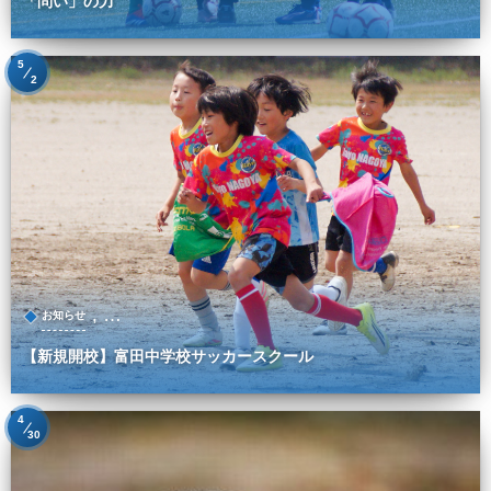
「問い」の力
5
2
, …
お知らせ
【新規開校】富田中学校サッカースクール
4
30