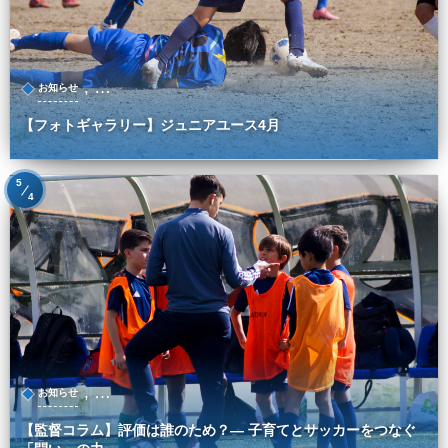
, …
お知らせ
【フォトギャラリー】ジュニアユース4月
5
4
, …
お知らせ
【監督コラム】評価は誰のため？― 子育てとサッカーをつなぐ