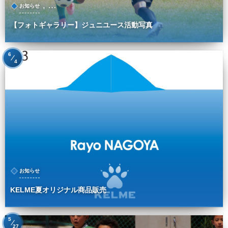
, …
お知らせ
【フォトギャラリー】ジュニユース活動写真
6
4
お知らせ
KELME夏オリジナル商品販売
5
27