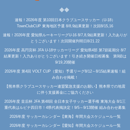
速報！2026年度 第10回日本クラブユースサッカー（U-18）
TownClubCUP 東海地区予選 8/8,9結果更新！次回8/15,16
速報！2026年度 愛知県ルーキーリーグU-16 8/7,8,9結果更新！入力ありが
とうございます！次回開催判明日8/21.22
2026年度 高円宮杯 JFA U-18サッカーリーグ 愛知県4部 第7節延期分 8/7
結果更新！入力ありがとうございます！引き続き開催日程募集 第9節は
9/19,20開催
2026年度 第4回 VOLT CUP（愛知）予選リーグ8/12～8/15結果速報！組
み合わせ掲載！
【熊本県クラブユースサッカー連盟緊急支援のお願い】熊本県での地震
に伴う支援募金にご協力ください
2026年度 皇后杯 JFA 第48回 全日本女子サッカー選手権 東海大会 8/1三
重代表はルビナ四日市！4県代表掲決定！9/5～9/13開催 組み合わせ募集
2026年度 サッカーカレンダー【東海】年間大会スケジュール一覧
2026年度 サッカーカレンダー【愛知】年間大会スケジュール一覧