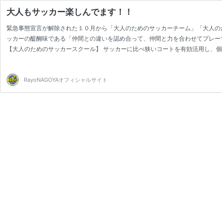
大人もサッカー楽しんでます！！
緊急事態宣言が解除された１０月から「大人のためのサッカーチーム」「大人の
ッカーの醍醐味である「仲間との違いを認め合って、仲間と力を合わせてプレ
【大人のためのサッカースクール】 サッカーに比べ狭いコートを有効活用し、個
多くのことを理解してくれました。 多くの参加者の方に質問を受けましたが、 
に数千回聞いた質問です。 今回のトレーニングではその基準を自分をマークする
RayoNAGOYAオフィシャルサイト