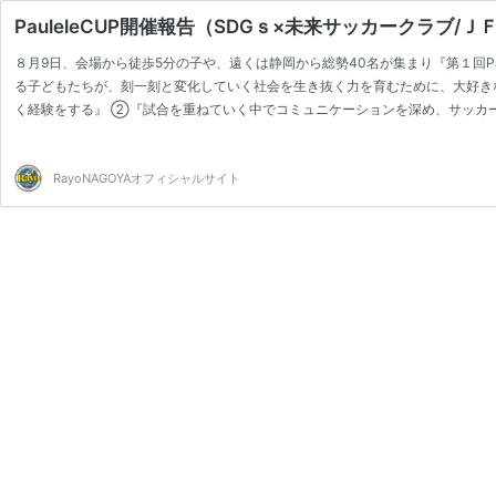
PauleleCUP開催報告（SDGｓ×未来サッカークラブ/
８月9日、会場から徒歩5分の子や、遠くは静岡から総勢40名が集まり『第１回Pa
る子どもたちが、刻一刻と変化していく社会を生き抜く力を育むために、大好き
く経験をする』 ②『試合を重ねていく中でコミュニケーションを深め、サッカ
験をする』 ③『チームメイトの「立場」や「考え」「行動」を尊重し、対話を重
を掲げた本当にRayoらしいイベントです。 当日主な運営はRayoN…
RayoNAGOYAオフィシャルサイト