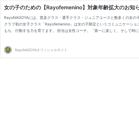
女の子のための【Rayofemenino】対象年齢拡大のお知
RayoNAGOYAには、普及クラス・選手クラス・ジュニアユースと数多くの女の子
クラブ初の女子クラス「Rayofemenino」は女の子限定というコミュニケー
もち、行動する力を育てます。 担当は女性コーチ。「第一に楽しく、そして時には厳
要 【対 象】小学4年生～中学３年生までの女の子 ※既に所属チームがあり
加も可能 【スケジュール】 火曜日：伊勢山…
RayoNAGOYAオフィシャルサイト